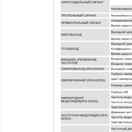
СИНУСОИДАЛЬНЫЙ СИГНАЛ
Неравномерн
ТРЕУГОЛЬНЫЙ СИГНАЛ
Нелинейность
Асимметрия и
ПРЯМОУГОЛЬНЫЙ СИГНАЛ
Время нараст
Выходной уро
КМОП-ВЫХОД
Время нараста
Выходной уро
ТТЛ-ВЫХОД
Коэффициент 
Время нараст
Входное напр
ВНЕШНЕЕ УПРАВЛЕНИЕ
ЧАСТОТОЙ
Входное сопр
СИНХРОВЫХОД (GFG-8255A)
Выходное нап
Глубина свипи
Цикл свипиров
СВИПИРОВАНИЕ (GFG-8255A)
Режимы свипи
Глубина АМ
Частота моду
АМПЛИТУДНАЯ
МОДУЛЯЦИЯ(GFG-8255A)
Частота несу
Чувствительно
Девиация час
ЧАСТОТНАЯ МОДУЛЯЦИЯ (GFG-
Частота моду
8255A)
Чувствительно
Частотный ди