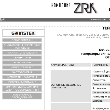
ГЕНЕРАТОРЫ “G
ГЕН
GAG-810
,
GRG-450B
,
SFG-2004
,
SFG-2104
,
GFG-8216A
,
GFG-8
ОСЦИЛЛОГРАФЫ
АНАЛИЗАТОРЫ ЛОГИЧЕСКИХ
УСТРОЙСТВ
Технич
АНАЛИЗАТОРЫ СПЕКТРА
генераторы сигн
GF
ГЕНЕРАТОРЫ
ВОЛЬТМЕТРЫ
ХАРАКТЕРИСТИКИ
ПАРАМЕТРЫ
ИЗМЕРИТЕЛИ RLC
Частотный ди
ЧАСТОТОМЕРЫ
Погрешность 
МЕГОМЕТРЫ ОММЕТРЫ
Амплитуда
ИСТОЧНИКИ ПИТАНИЯ
Выходное соп
ОСНОВНЫЕ ВЫХОДНЫЕ
ИЗМЕРИТЕЛИ ПАРАМЕТРОВ
ПАРАМЕТРЫ
Аттенюатор
ЭЛЕКТРООБОРУДОВАНИЯ
Постоянное с
ПОВЕРОЧНОЕ
Асимметрия 
ОБОРУДОВАНИЕ
Дисплей
Коэффициент 