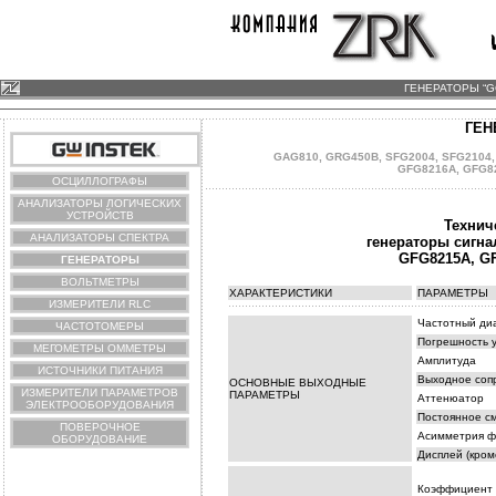
ГЕНЕРАТОРЫ “G
ГЕН
GAG810
,
GRG450B
,
SFG2004
,
SFG2104
GFG8216A
,
GFG8
ОСЦИЛЛОГРАФЫ
АНАЛИЗАТОРЫ ЛОГИЧЕСКИХ
УСТРОЙСТВ
Технич
АНАЛИЗАТОРЫ СПЕКТРА
генераторы сигн
GFG8215A
,
G
ГЕНЕРАТОРЫ
ВОЛЬТМЕТРЫ
ХАРАКТЕРИСТИКИ
ПАРАМЕТРЫ
ИЗМЕРИТЕЛИ RLC
Частотный ди
ЧАСТОТОМЕРЫ
Погрешность 
МЕГОМЕТРЫ ОММЕТРЫ
Амплитуда
ИСТОЧНИКИ ПИТАНИЯ
Выходное соп
ОСНОВНЫЕ ВЫХОДНЫЕ
ИЗМЕРИТЕЛИ ПАРАМЕТРОВ
ПАРАМЕТРЫ
Аттенюатор
ЭЛЕКТРООБОРУДОВАНИЯ
Постоянное с
ПОВЕРОЧНОЕ
Асимметрия 
ОБОРУДОВАНИЕ
Дисплей (кром
Коэффициент 