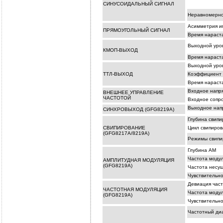
СИНУСОИДАЛЬНЫЙ СИГНАЛ
Неравномерно
Асимметрия и
ПРЯМОУГОЛЬНЫЙ СИГНАЛ
Время нараст
Выходной уро
КМОП-ВЫХОД
Время нараста
Выходной уро
ТТЛ-ВЫХОД
Коэффициент 
Время нараст
Входное напр
ВНЕШНЕЕ УПРАВЛЕНИЕ
ЧАСТОТОЙ
Входное сопр
Выходное нап
СИНХРОВЫХОД (GFG8219A)
Глубина свипи
СВИПИРОВАНИЕ
Цикл свипиров
(GFG8217A/8219A)
Режимы свипи
Глубина АМ
Частота моду
АМПЛИТУДНАЯ МОДУЛЯЦИЯ
(GFG8219A)
Частота несу
Чувствительно
Девиация час
ЧАСТОТНАЯ МОДУЛЯЦИЯ
Частота моду
(GFG8219A)
Чувствительно
Частотный ди