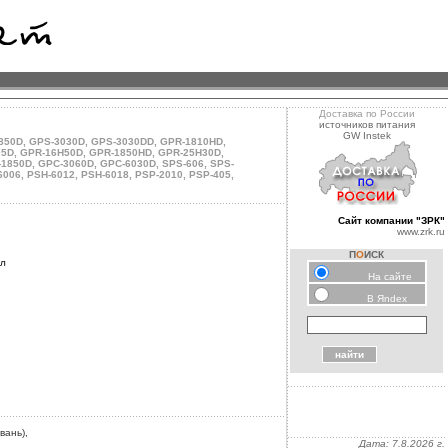
Доставка по России
источников питания
GW Instek
850D
,
GPS-3030D
,
GPS-3030DD
,
GPR-1810HD
,
05D
,
GPR-16H50D
,
GPR-1850HD
,
GPR-25H30D
,
-1850D
,
GPC-3060D
,
GPC-6030D
,
SPS-606
,
SPS-
6006
,
PSH-6012
,
PSH-6018
,
PSP-2010
,
PSP-405
,
Сайт компании "ЗРК"
www.zrk.ru
П
О
ИСК
ал
На сайте
.
В Яndex
вань),
Дата:
7.8.2026 г.