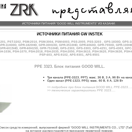
ИСТОЧНИКИ ПИТАНИЯ “GOOD WILL INSTRUMENTS” ИЗ КАЗАНИ:
ИСТОЧНИКИ ПИТАНИЯ GW INSTEK
3201
,
PST-3202
,
PSM-2010
,
PSM-3004
,
PSM-6003
,
PSS-2005
,
PSS-3203
,
GPS-1830D
,
GPS-1
PR-11H30D
,
GPR-1820HD
,
GPR-30H10D
,
GPR-3510HD
,
GPR-6060D
,
GPR-7550D
,
GPR-100H
GPR-6015HD
,
GPR-60H15D
,
GPR-7510HD
,
GPS-2303
,
GPS-3303
,
GPS-4251
,
GPS-4303
,
GPC
SH-1036
,
PSH-1070
,
PSH-2018
,
PSH-2035
,
PSH-2050
,
PSH-3610
,
PSH-3620
,
PSH-3630
,
PSH-
PSP-603
,
APS-9102
,
APS-9301
,
APS-9501
PPE 3323. Блок питания GOOD WILL.
Три канала (РРЕ-3323, РРТ): макс. 36 В, 3 А, 96 Вт на кан
Один канал (РРЕ-1323, PPS): макс. 60 В, 6 А, 126 Вт
>> подробнее про блок питания GOOD WILL PPE-3323....
>> технические характеристики PPE 3323.....
Список средств измерений, выпускаемой фирмой “GOOD WILL INSTRUMENTS CO., LTD” (Тай
на которое распространяется признание первичной поверки.