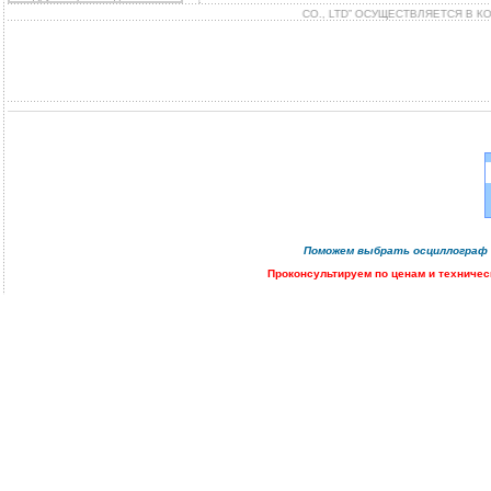
ТАВКА БЛОКОВ ПИТАНИЯ “GOOD WILL INSTRUMENTS CO., LTD” ОСУЩЕСТВЛЯЕТСЯ В 
Поможем
выбрать осциллограф
Проконсультируем
по ценам и техничес