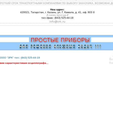
КОРОТКИЙ СРОК ТРАНСПОРТНЫМИ КОМПАНИЯМИ ПО ВЫБОРУ ЗАКАЗЧИКА, ВОЗМОЖНА ДО
Наш адрес:
420021, Татарстан, г. Казань, ул. Г. Камала, д. 41, оф. 603 б
/
схема проезда
/
тел./факс: (843) 525-44-19
ООО "ЗРК" тел.: (843) 525-44-19
ким характеристикам осциллографа...