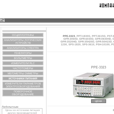
ОСЦИЛЛОГРАФЫ
PPE-3323
,
PPT-1830G
,
PPT-3615G
,
PST-
GPR-3060D
,
GPR-6030D
,
GPR-0830HD
,
G
АНАЛИЗАТОРЫ ЛОГИЧЕСКИХ
GPR-3520HD
,
GPR-35H20D
,
GPR-50H15D
,
УСТРОЙСТВ
1230
,
SPS-1820
,
SPS-3610
,
PSH-10100
,
P
АНАЛИЗАТОРЫ СПЕКТРА
ГЕНЕРАТОРЫ
ВОЛЬТМЕТРЫ
ИЗМЕРИТЕЛИ RLC
PPE-3323
ЧАСТОТОМЕРЫ
МЕГОМЕТРЫ ОММЕТРЫ
ИСТОЧНИКИ ПИТАНИЯ
ИЗМЕРИТЕЛИ ПАРАМЕТРОВ
ЭЛЕКТРООБОРУДОВАНИЯ
ПОВЕРОЧНОЕ
ОБОРУДОВАНИЕ
ЦЕНА
Любопытным:
Цены на источники питания
других производителей