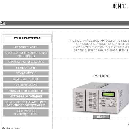
PPE3323
,
PPT1830G
,
PPT3615G
,
PST320
GPR6030D
,
GPR0830HD
,
GPR11H30
ОСЦИЛЛОГРАФЫ
GPR35H20D
,
GPR50H15D
,
GPR6015HD
SPS3610
,
PSH10100
,
PSH1036
,
PSH10
АНАЛИЗАТОРЫ ЛОГИЧЕСКИХ
УСТРОЙСТВ
АНАЛИЗАТОРЫ СПЕКТРА
ГЕНЕРАТОРЫ
ВОЛЬТМЕТРЫ
PSH1070
ИЗМЕРИТЕЛИ RLC
ЧАСТОТОМЕРЫ
МЕГОМЕТРЫ ОММЕТРЫ
ИСТОЧНИКИ ПИТАНИЯ
ИЗМЕРИТЕЛИ ПАРАМЕТРОВ
ЭЛЕКТРООБОРУДОВАНИЯ
ПОВЕРОЧНОЕ
ОБОРУДОВАНИЕ
ЦЕНА
Любопытным: