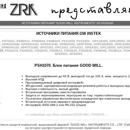
ИСТОЧНИКИ ПИТАНИЯ “GOOD WILL INSTRUMENTS” ИЗ КАЗАНИ:
ИСТОЧНИКИ ПИТАНИЯ GW INSTEK
1
,
PST3202
,
PSM2010
,
PSM3004
,
PSM6003
,
PSS2005
,
PSS3203
,
GPS1830D
,
GPS1850D
,
G
D
,
GPR1820HD
,
GPR30H10D
,
GPR3510HD
,
GPR6060D
,
GPR7550D
,
GPR100H05D
,
GPR16H50
,
GPR60H15D
,
GPR7510HD
,
GPS2303
,
GPS3303
,
GPS4251
,
GPS4303
,
GPC1850D
,
GPC306
70
,
PSH2018
,
PSH2035
,
PSH2050
,
PSH3610
,
PSH3620
,
PSH3630
,
PSH6006
,
PSH6012
,
PSH
APS9301
,
APS9501
PSH1070. Блок питания GOOD WILL.
Выходное напряжение до 60 В, выходной ток до 100 А, макс. мощность 1
Высокий КПД
Программируемый цифровой интерфейс
ЖК-дисплей, одновременная индикация режимов работы и выходных па
Высокая стабильность, малый дрейф
Встроенная программа самотестирования
Защита от перенапряжения, перегрузки по току, термостабилизация
Логическое управление вентилятором охлаждения при изменении выхо
Встроенный источник звукового предупреждения
Интерфейс IEEE-488.2 или RS-232 (опция)
>> подробнее про блок питания GOOD WILL PSH1070.....
Список средств измерений, выпускаемой фирмой “GOOD WILL INSTRUMENTS CO., LTD” (Тай
на которое распространяется признание первичной поверки.