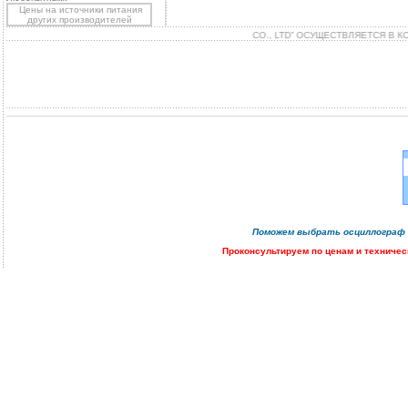
Цены на источники питания
других производителей
ТАВКА БЛОКОВ ПИТАНИЯ “GOOD WILL INSTRUMENTS CO., LTD” ОСУЩЕСТВЛЯЕТСЯ В 
Поможем
выбрать осциллограф
Проконсультируем
по ценам и техничес