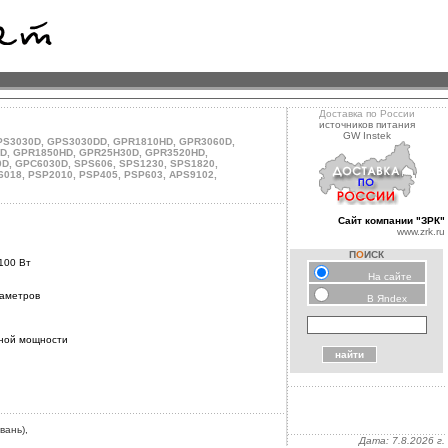
Доставка по России
источников питания
GW Instek
PS3030D
,
GPS3030DD
,
GPR1810HD
,
GPR3060D
,
D
,
GPR1850HD
,
GPR25H30D
,
GPR3520HD
,
0D
,
GPC6030D
,
SPS606
,
SPS1230
,
SPS1820
,
6018
,
PSP2010
,
PSP405
,
PSP603
,
APS9102
,
Сайт компании "ЗРК"
www.zrk.ru
П
О
ИСК
100 Вт
На сайте
раметров
В Яndex
дной мощности
вань),
Дата:
7.8.2026 г.