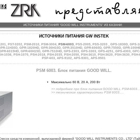
ИСТОЧНИКИ ПИТАНИЯ “GOOD WILL INSTRUMENTS” ИЗ КАЗАНИ:
ИСТОЧНИКИ ПИТАНИЯ GW INSTEK
3201
,
PST-3202
,
PSM-2010
,
PSM-3004
,
PSM-6003
,
PSS-2005
,
PSS-3203
,
GPS-1830D
,
GPS-1
PR-11H30D
,
GPR-1820HD
,
GPR-30H10D
,
GPR-3510HD
,
GPR-6060D
,
GPR-7550D
,
GPR-100H
GPR-6015HD
,
GPR-60H15D
,
GPR-7510HD
,
GPS-2303
,
GPS-3303
,
GPS-4251
,
GPS-4303
,
GPC
SH-1036
,
PSH-1070
,
PSH-2018
,
PSH-2035
,
PSH-2050
,
PSH-3610
,
PSH-3620
,
PSH-3630
,
PSH-
PSP-603
,
APS-9102
,
APS-9301
,
APS-9501
PSM 6003. Блок питания GOOD WILL.
Максимально 60 В, 20 А, 200 Вт
>> подробнее про блок питания GOOD WILL PSM-6003...
>> технические характеристики PSM 6003.....
Список средств измерений, выпускаемой фирмой “GOOD WILL INSTRUMENTS CO., LTD” (Тай