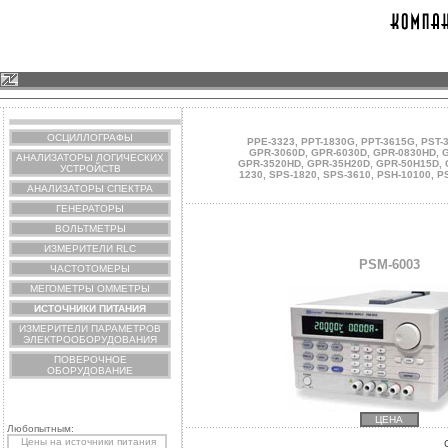
ОСЦИЛЛОГРАФЫ
PPE-3323
,
PPT-1830G
,
PPT-3615G
,
PST-
GPR-3060D
,
GPR-6030D
,
GPR-0830HD
,
G
АНАЛИЗАТОРЫ ЛОГИЧЕСКИХ
GPR-3520HD
,
GPR-35H20D
,
GPR-50H15D
,
УСТРОЙСТВ
1230
,
SPS-1820
,
SPS-3610
,
PSH-10100
,
P
АНАЛИЗАТОРЫ СПЕКТРА
ГЕНЕРАТОРЫ
ВОЛЬТМЕТРЫ
ИЗМЕРИТЕЛИ RLC
PSM-6003
ЧАСТОТОМЕРЫ
МЕГОМЕТРЫ ОММЕТРЫ
ИСТОЧНИКИ ПИТАНИЯ
ИЗМЕРИТЕЛИ ПАРАМЕТРОВ
ЭЛЕКТРООБОРУДОВАНИЯ
ПОВЕРОЧНОЕ
ОБОРУДОВАНИЕ
ЦЕНА
Любопытным:
Цены на источники питания