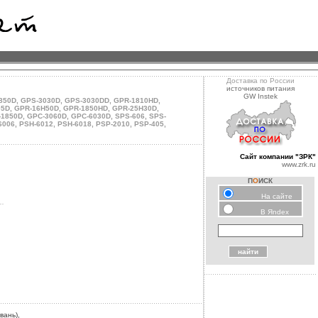
Доставка по России
источников питания
GW Instek
850D
,
GPS-3030D
,
GPS-3030DD
,
GPR-1810HD
,
05D
,
GPR-16H50D
,
GPR-1850HD
,
GPR-25H30D
,
-1850D
,
GPC-3060D
,
GPC-6030D
,
SPS-606
,
SPS-
6006
,
PSH-6012
,
PSH-6018
,
PSP-2010
,
PSP-405
,
Сайт компании "ЗРК"
www.zrk.ru
П
О
ИСК
На сайте
..
В Яndex
вань),