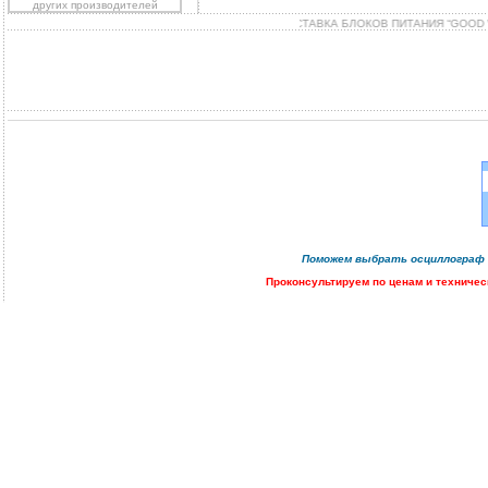
других производителей
ДОСТАВКА БЛОКОВ ПИТАНИЯ “GOOD W
Поможем
выбрать осциллограф
Проконсультируем
по ценам и техничес