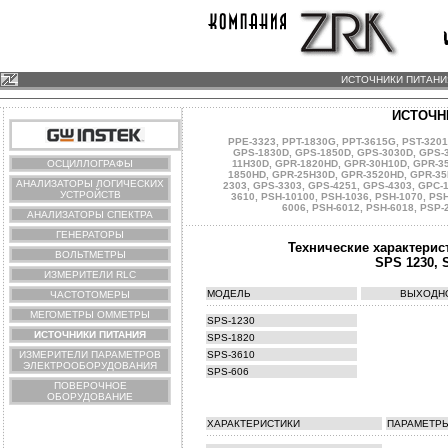
ИСТОЧНИКИ ПИТАНИЯ
ИСТОЧН
PPE-3323
,
PPT-1830G
,
PPT-3615G
,
PST-3201
GPS-1830D
,
GPS-1850D
,
GPS-3030D
,
GPS-
ОСЦИЛЛОГРАФЫ
11H30D
,
GPR-1820HD
,
GPR-30H10D
,
GPR-3
1850HD
,
GPR-25H30D
,
GPR-3520HD
,
GPR-35
АНАЛИЗАТОРЫ ЛОГИЧЕСКИХ
2303
,
GPS-3303
,
GPS-4251
,
GPS-4303
,
GPC-
УСТРОЙСТВ
3610
,
PSH-10100
,
PSH-1036
,
PSH-1070
,
PSH
6006
,
PSH-6012
,
PSH-6018
,
PSP-
АНАЛИЗАТОРЫ СПЕКТРА
ГЕНЕРАТОРЫ
Технические характери
ВОЛЬТМЕТРЫ
SPS 1230
,
ИЗМЕРИТЕЛИ RLC
МОДЕЛЬ
ВЫХОДНО
ЧАСТОТОМЕРЫ
МЕГОМЕТРЫ ОММЕТРЫ
SPS-1230
ИСТОЧНИКИ ПИТАНИЯ
SPS-1820
ИЗМЕРИТЕЛИ ПАРАМЕТРОВ
SPS-3610
ЭЛЕКТРООБОРУДОВАНИЯ
SPS-606
ПОВЕРОЧНОЕ
ОБОРУДОВАНИЕ
ХАРАКТЕРИСТИКИ
ПАРАМЕТР