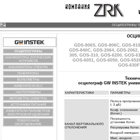
ОСЦИЛОГРАФЫ “G
ОСЦИ
GDS-806S
,
GDS-806C
,
GDS-81
GDS-840C
, GDS-2064, GDS-2062,
ОСЦИЛЛОГРАФЫ
305
,
GOS-310
,
GOS-6200
,
GOS-6
АНАЛИЗАТОРЫ ЛОГИЧЕСКИХ
GOS-6051
,
GOS-6050
,
GOS-652
УСТРОЙСТВ
GOS-630F
АНАЛИЗАТОРЫ СПЕКТРА
ГЕНЕРАТОРЫ
Технич
ВОЛЬТМЕТРЫ
осцилограф GW INSTEK унив
ИЗМЕРИТЕЛИ RLC
ЧАСТОТОМЕРЫ
ХАРАКТЕРИСТИКИ
ПАРАМЕТРЫ
МЕГОМЕТРЫ ОММЕТРЫ
Полоса пропускани
ИСТОЧНИКИ ПИТАНИЯ
(- 3 дБ)
Коэф. отклонения
ИЗМЕРИТЕЛИ ПАРАМЕТРОВ
(Коткл.)
ЭЛЕКТРООБОРУДОВАНИЯ
Погрешность
ПОВЕРОЧНОЕ
установки Коткл.
ОБОРУДОВАНИЕ
КАНАЛ ВЕРТИКАЛЬНОГО
ОТКЛОНЕНИЯ
Регулировка Коткл.
Входной импеданс
Макс. входное