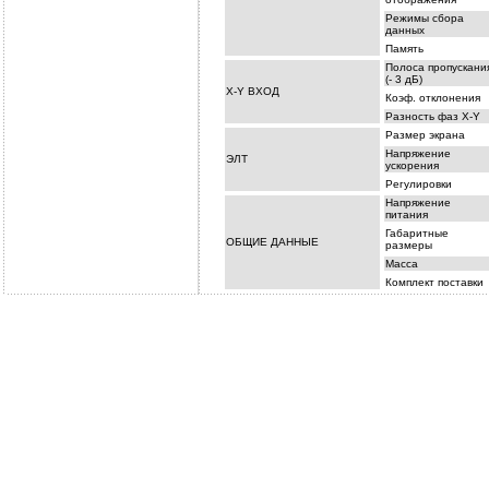
Режимы сбора
данных
Память
Полоса пропускани
(- 3 дБ)
X-Y ВХОД
Коэф. отклонения
Разность фаз X-Y
Размер экрана
Напряжение
ЭЛТ
ускорения
Регулировки
Напряжение
питания
Габаритные
ОБЩИЕ ДАННЫЕ
размеры
Масса
Комплект поставки