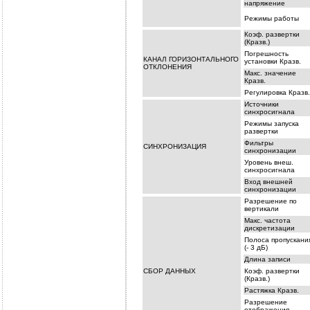
напряжение
Режимы работы
Коэф. развертки
(Кразв.)
Погрешность
КАНАЛ ГОРИЗОНТАЛЬНОГО
установки Кразв.
ОТКЛОНЕНИЯ
Макс. значение
Кразв.
Регулировка Кразв.
Источники
синхросигнала
Режимы запуска
развертки
Фильтры
СИНХРОНИЗАЦИЯ
синхронизации
Уровень внеш.
синхросигнала
Вход внешней
синхронизации
Разрешение по
вертикали
Макс. частота
дискретизации
Полоса пропускани
(- 3 дБ)
Длина записи
СБОР ДАННЫХ
Коэф. развертки
(Кразв.)
Растяжка Кразв.
Разрешение
отображения