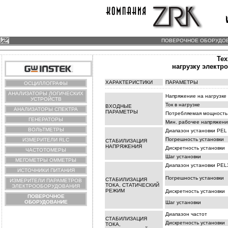
ПОВЕРОЧНОЕ ОБОРУДОВА
Тех
нагрузку элект
ХАРАКТЕРИСТИКИ
ПАРАМЕТРЫ
ОСЦИЛЛОГРАФЫ
АНАЛИЗАТОРЫ ЛОГИЧЕСКИХ
Напряжение на нагрузке
УСТРОЙСТВ
Ток в нагрузке
ВХОДНЫЕ
АНАЛИЗАТОРЫ СПЕКТРА
ПАРАМЕТРЫ
Потребляемая мощность
ГЕНЕРАТОРЫ
Мин. рабочее напряжен
ВОЛЬТМЕТРЫ
Диапазон установки PEL
Погрешность установки
ИЗМЕРИТЕЛИ RLC
СТАБИЛИЗАЦИЯ
НАПРЯЖЕНИЯ
Дискретность установки
ЧАСТОТОМЕРЫ
Шаг установки
МЕГОМЕТРЫ ОММЕТРЫ
Диапазон установки PEL
ИСТОЧНИКИ ПИТАНИЯ
Погрешность установки
СТАБИЛИЗАЦИЯ
ИЗМЕРИТЕЛИ ПАРАМЕТРОВ
ТОКА, СТАТИЧЕСКИЙ
ЭЛЕКТРООБОРУДОВАНИЯ
РЕЖИМ
Дискретность установки
ПОВЕРОЧНОЕ
ОБОРУДОВАНИЕ
Шаг установки
Диапазон частот
СТАБИЛИЗАЦИЯ
Дискретность установки
ТОКА,