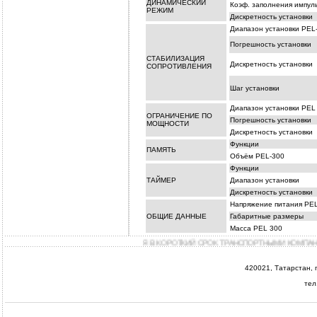
ДИНАМИЧЕСКИЙ
Коэф. заполнения импул
РЕЖИМ
Дискретность установки
Диапазон установки PEL
Погрешность установки
СТАБИЛИЗАЦИЯ
Дискретность установки
СОПРОТИВЛЕНИЯ
Шаг установки
Диапазон установки PEL
ОГРАНИЧЕНИЕ ПО
Погрешность установки
МОЩНОСТИ
Дискретность установки
Функции
ПАМЯТЬ
Объём PEL-300
Функции
ТАЙМЕР
Диапазон установки
Дискретность установки
Напряжение питания PE
ОБЩИЕ ДАННЫЕ
Габаритные размеры
Масса PEL 300
TRUMENTS CO., LTD” ОСУЩЕСТВЛЯЕТСЯ В КОРОТКИЙ СРОК ТРАНСПОРТНЫМИ КОМПАН
420021, Татарстан, г.
тел