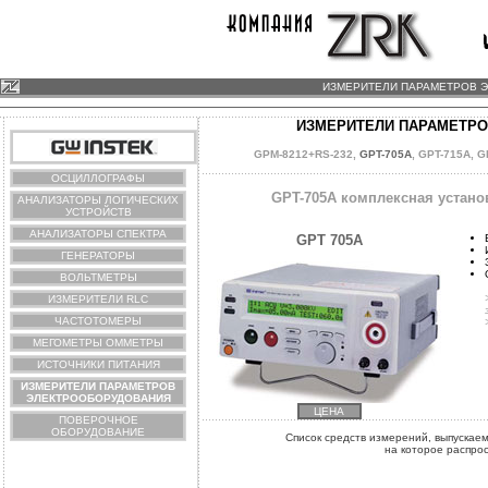
ИЗМЕРИТЕЛИ ПАРАМЕТРОВ Э
ИЗМЕРИТЕЛИ ПАРАМЕТРО
GPM-8212+RS-232
,
GPT-705A
,
GPT-715A
,
G
ОСЦИЛЛОГРАФЫ
GPT-705A комплексная устано
АНАЛИЗАТОРЫ ЛОГИЧЕСКИХ
УСТРОЙСТВ
АНАЛИЗАТОРЫ СПЕКТРА
GPT 705A
ГЕНЕРАТОРЫ
ВОЛЬТМЕТРЫ
ИЗМЕРИТЕЛИ RLC
ЧАСТОТОМЕРЫ
МЕГОМЕТРЫ ОММЕТРЫ
ИСТОЧНИКИ ПИТАНИЯ
ИЗМЕРИТЕЛИ ПАРАМЕТРОВ
ЭЛЕКТРООБОРУДОВАНИЯ
ЦЕНА
ПОВЕРОЧНОЕ
ОБОРУДОВАНИЕ
Список средств измерений, выпускае
на которое распро