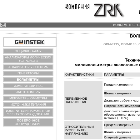
ВОЛЬТМЕТРЫ “GO
ВОЛ
GDM-8135
,
GDM-8145
,
ОСЦИЛЛОГРАФЫ
АНАЛИЗАТОРЫ ЛОГИЧЕСКИХ
Технич
УСТРОЙСТВ
милливольтметры аналоговые п
АНАЛИЗАТОРЫ СПЕКТРА
ГЕНЕРАТОРЫ
ХАРАКТЕРИСТИКИ
ПАРАМЕТРЫ
ВОЛЬТМЕТРЫ
Предел измерения
ИЗМЕРИТЕЛИ RLC
ЧАСТОТОМЕРЫ
Шкала измерения
МЕГОМЕТРЫ ОММЕТРЫ
ПЕРЕМЕННОЕ
Диапазон рабочих част
НАПРЯЖЕНИЕ
ИСТОЧНИКИ ПИТАНИЯ
Погрешность измерени
ИЗМЕРИТЕЛИ ПАРАМЕТРОВ
Дополнительная погре
ЭЛЕКТРООБОРУДОВАНИЯ
обусловленная измене
питания (± 10%)
ПОВЕРОЧНОЕ
ОБОРУДОВАНИЕ
Предел измерения
ОТНОСИТЕЛЬНЫЙ
УРОВЕНЬ ПО
Шкала измерения
НАПРЯЖЕНИЮ
Опорный уровень