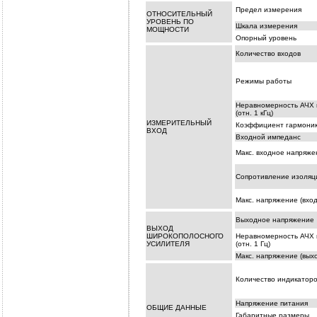
Предел измерения
ОТНОСИТЕЛЬНЫЙ
УРОВЕНЬ ПО
Шкала измерения
МОЩНОСТИ
Опорный уровень
Количество входов
Режимы работы
Неравномерность АЧХ 
(отн. 1 кГц)
ИЗМЕРИТЕЛЬНЫЙ
Коэффициент гармоник
ВХОД
Входной импеданс
Макс. входное напряже
Сопротивление изоляции
Макс. напряжение (вход 
Выходное напряжение
ВЫХОД
ШИРОКОПОЛОСНОГО
Неравномерность АЧХ 
УСИЛИТЕЛЯ
(отн. 1 Гц)
Макс. напряжение (выхо
Количество индикатор
Напряжение питания
ОБЩИЕ ДАННЫЕ
Габаритные размеры